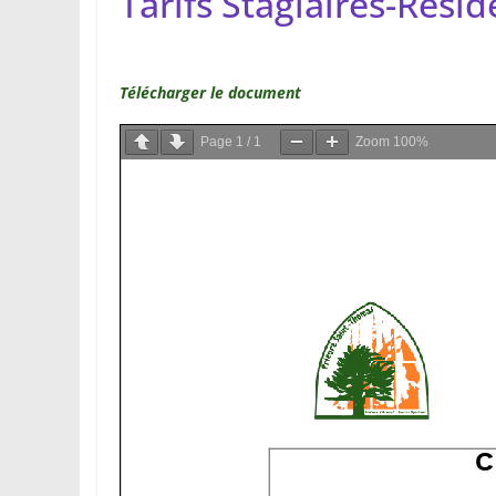
Tarifs Stagiaires-Rési
Télécharger le document
Page
1
/
1
Zoom
100%