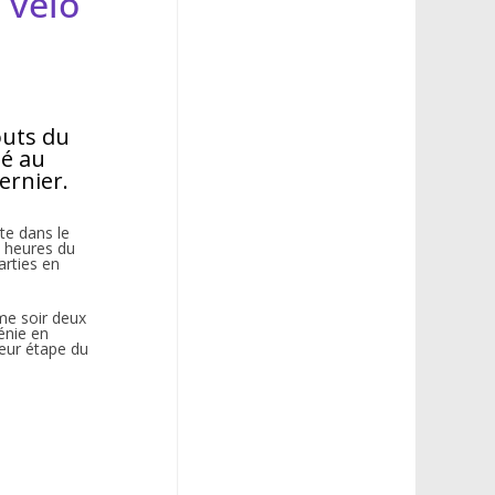
à vélo
outs du
té au
ernier.
nte dans le
8 heures du
arties en
ême soir deux
énie en
Leur étape du