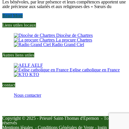
Les bénévoles, par leur présence et leurs compétences apportent une
aide précieuse aux salariés et aux religieuses des « Sœurs du
Read More
Liens utiles locaux
Diocèse de Chartres
La procure Chartres
Radio Grand Ciel
Autres liens utiles
AELF
Eglise catholique en France
KTO
contact
Nous contacter
29 rue du prieuré Saint Thomas
28230 Épernon
Copyright © 2025 - Prieuré Saint-Thomas d'Épernon - Tous droits
réservés
Mentions légales
-
Conditions Générales de Vente
-
login